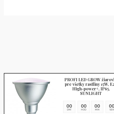
PROFI LED GROW žiarov
pre všetky rastliny 15W, E2
High-power+, IP65,
SUNLIGHT
00
00
00
0
Kontakt
Doprava a p
DNÍ
HOD
MIN
SEK