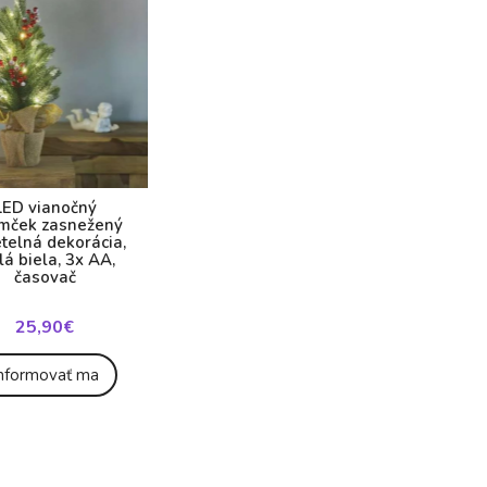
LED vianočný
omček zasnežený
etelná dekorácia,
lá biela, 3x AA,
časovač
25,90€
nformovať ma