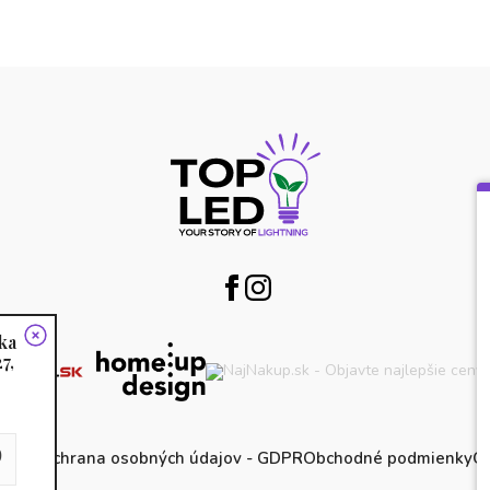
ka
7,
0
latba
Ochrana osobných údajov - GDPR
Obchodné podmienky
Od