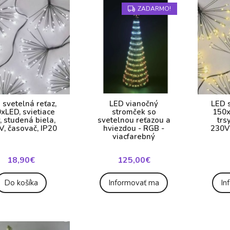
ZADARMO!
 svetelná reťaz,
LED vianočný
LED s
xLED, svietiace
stromček so
150x
y, studená biela,
svetelnou reťazou a
trs
V, časovač, IP20
hviezdou - RGB -
230V,
viacfarebný
18,90€
125,00€
Do košíka
Informovať ma
In