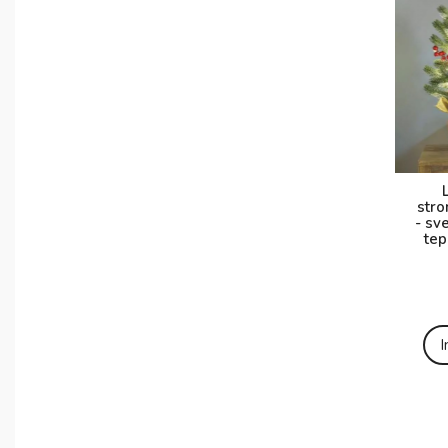
str
- sv
tep
I