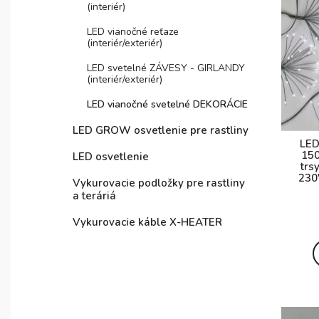
(interiér)
LED vianočné reťaze
(interiér/exteriér)
LED svetelné ZÁVESY - GIRLANDY
(interiér/exteriér)
LED vianočné svetelné DEKORÁCIE
LED GROW osvetlenie pre rastliny
LED
150
LED osvetlenie
trs
230
Vykurovacie podložky pre rastliny
a teráriá
Vykurovacie káble X-HEATER