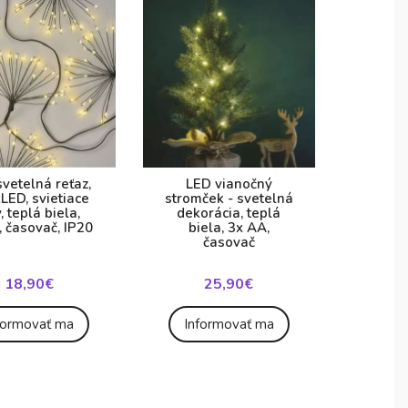
vetelná reťaz,
LED vianočný
LED, svietiace
stromček - svetelná
y, teplá biela,
dekorácia, teplá
 časovač, IP20
biela, 3x AA,
časovač
18,90€
25,90€
formovať ma
Informovať ma